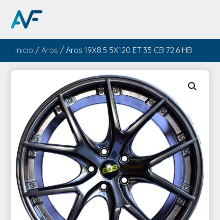
Inicio
/
Aros
/ Aros 19X8.5 5X120 ET 35 CB 72.6 HB