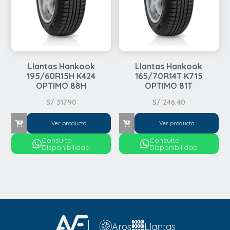
Llantas Hankook
Llantas Hankook
195/60R15H K424
165/70R14T K715
OPTIMO 88H
OPTIMO 81T
S/
317.90
S/
246.40
Ver producto
Ver producto
Consulta
Consulta
Disponibilidad
Disponibilidad
Automovil
Automovil
4x4 / SUV
Aros
Llantas