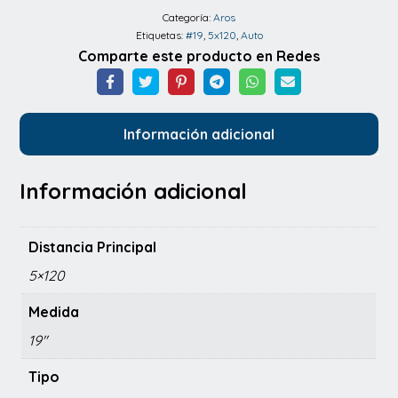
35
Categoría:
Aros
Etiquetas:
#19
,
5x120
,
Auto
CB
Comparte este producto en Redes
72.6
HB
cantidad
Información adicional
Información adicional
Distancia Principal
5×120
Medida
19"
Tipo