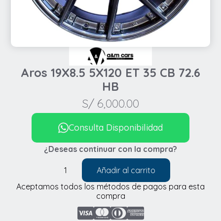
Aros 19X8.5 5X120 ET 35 CB 72.6
HB
S/
6,000.00
Consulta Disponibilidad
¿Deseas continuar con la compra?
Añadir al carrito
Aros
Aceptamos todos los métodos de pagos para esta
19X8.5
compra
5X120
ET