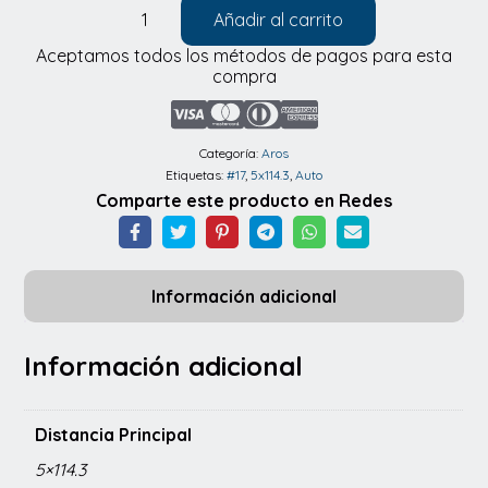
Añadir al carrito
Aros
Aceptamos todos los métodos de pagos para esta
17X7.5
compra
5X114.3
ET
38
Categoría:
Aros
Etiquetas:
#17
,
5x114.3
,
Auto
CB
Comparte este producto en Redes
73.1
Matt
black
Información adicional
cantidad
Información adicional
Distancia Principal
5×114.3