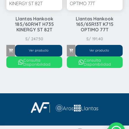
Llantas Hankook
Llantas Hankook
185/60R14T H735
165/65R13T K715
KINERGY ST 82T
OPTIMO 77T
S/
247.50
S/
191.40
Ver producto
Ver producto
Consulta
Consulta
Disponibilidad
Disponibilidad
Automovil
Automovil
4x4 / SUV
Aros
Llantas
4x4 / SUV
Runflat