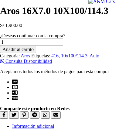
Aros 16X7.0 10X100/114.3
S/
1,900.00
¿Deseas continuar con la compra?
Aros
16X7.0
Añadir al carrito
10X100/114.3
Categoría:
Aros
Etiquetas:
#16
,
10x100/114.3
,
Auto
cantidad
Consulta Disponibilidad
Aceptamos todos los métodos de pagos para esta compra
Comparte este producto en Redes
Información adicional