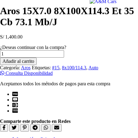
Aros 15X7.0 8X100X114.3 Et 35
Cb 73.1 Mb/J
S/
1,400.00
¿Deseas continuar con la compra?
Aros
15X7.0
Añadir al carrito
8X100X114.3
Categoría:
Aros
Etiquetas:
#15
,
8x100/114.3
,
Auto
Et
Consulta Disponibilidad
35
Cb
Aceptamos todos los métodos de pagos para esta compra
73.1
Mb/J
cantidad
Comparte este producto en Redes