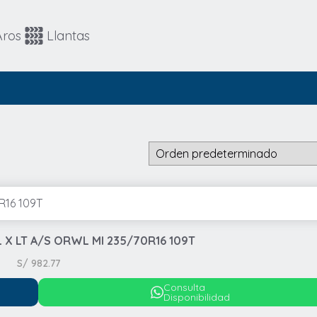
Automovil
4x4 / SUV
Aros
Llantas
4x4 / SUV
Runflat
TL X LT A/S ORWL MI 235/70R16 109T
S/
982.77
Consulta
Disponibilidad