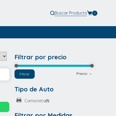
Buscar
Producto
0
Filtrar por precio
Precio
Precio
Precio:
—
Filtrar
mínimo
máximo
Tipo de Auto
Camioneta
(1)
Filtrar por Medidas