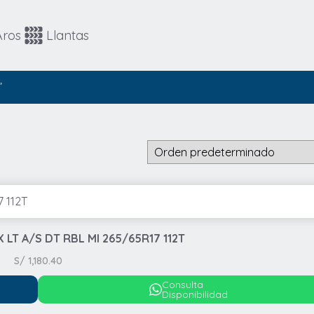
Automovil
4x4 / SUV
Aros
Llantas
4x4 / SUV
Runflat
”
 X LT A/S DT RBL MI 265/65R17 112T
S/
1,180.40
Consulta
Disponibilidad