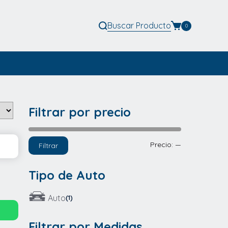
Buscar
Producto
0
Filtrar por precio
Precio
Precio
Precio:
—
Filtrar
mínimo
máximo
Tipo de Auto
Auto
(1)
Filtrar por Medidas