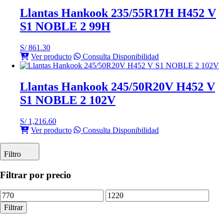
Llantas Hankook 235/55R17H H452 V
S1 NOBLE 2 99H
S/
861.30
Ver producto
Consulta Disponibilidad
Llantas Hankook 245/50R20V H452 V
S1 NOBLE 2 102V
S/
1,216.60
Ver producto
Consulta Disponibilidad
Filtro
Filtrar por precio
Precio
Precio
mínimo
máximo
Filtrar