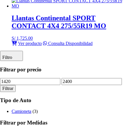
Llantas Continental SPORT
CONTACT 4X4 275/55R19 MO
S/
1,725.00
Ver producto
Consulta Disponibilidad
Filtro
Filtrar por precio
Precio
Precio
mínimo
máximo
Filtrar
Tipo de Auto
Camioneta
(3)
Filtrar por Medidas