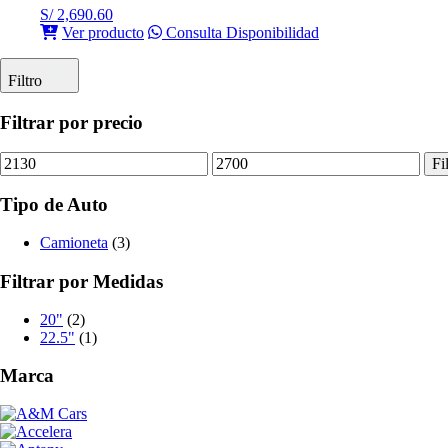
S/
2,690.60
Ver producto
Consulta Disponibilidad
Filtro
Filtrar por precio
Precio
Precio
Fi
mínimo
máximo
Tipo de Auto
Camioneta
(3)
Filtrar por Medidas
20"
(2)
22.5"
(1)
Marca