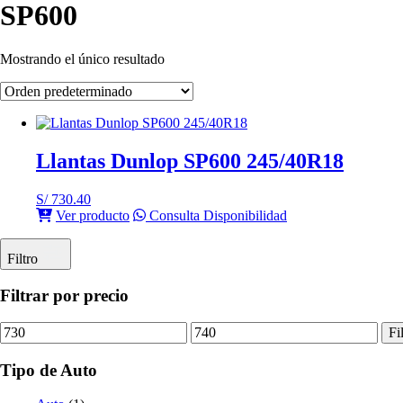
SP600
Mostrando el único resultado
Llantas Dunlop SP600 245/40R18
S/
730.40
Ver producto
Consulta Disponibilidad
Filtro
Filtrar por precio
Precio
Precio
Fi
mínimo
máximo
Tipo de Auto