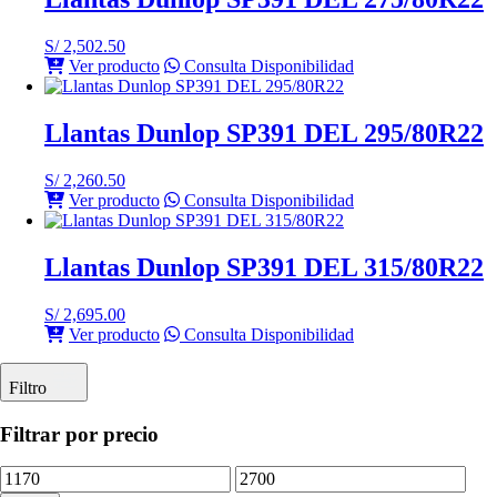
S/
2,502.50
Ver producto
Consulta Disponibilidad
Llantas Dunlop SP391 DEL 295/80R22
S/
2,260.50
Ver producto
Consulta Disponibilidad
Llantas Dunlop SP391 DEL 315/80R22
S/
2,695.00
Ver producto
Consulta Disponibilidad
Filtro
Filtrar por precio
Precio
Precio
mínimo
máximo