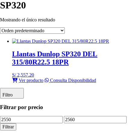
SP320
Mostrando el único resultado
Llantas Dunlop SP320 DEL
315/80R22.5 18PR
S/
2,557.20
Ver producto
Consulta Disponibilidad
Filtro
Filtrar por precio
Precio
Precio
mínimo
máximo
Filtrar