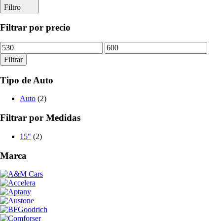
Filtro
Filtrar por precio
Precio
Precio
mínimo
máximo
Filtrar
Tipo de Auto
Auto
(2)
Filtrar por Medidas
15"
(2)
Marca