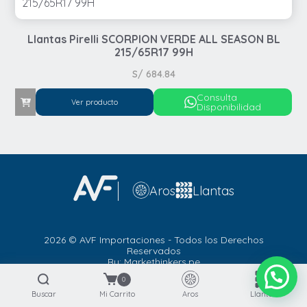
Llantas Pirelli SCORPION VERDE ALL SEASON BL
215/65R17 99H
S/
684.84
Consulta
Ver producto
Disponibilidad
Automovil
Aros
Llantas
Automovil
4x4 / SUV
2026 © AVF Importaciones - Todos los Derechos
4x4 / SUV
Runflat
Reservados
By: Markethinkers.pe
0
Buscar
Mi Carrito
Aros
Llantas