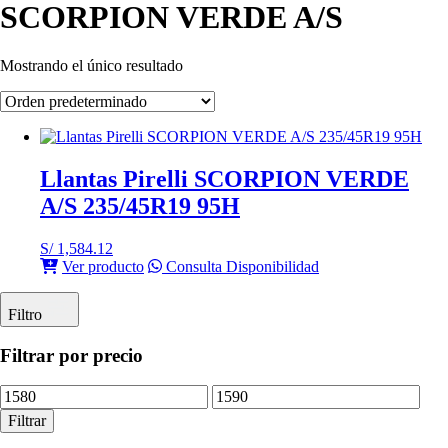
SCORPION VERDE A/S
Mostrando el único resultado
Llantas Pirelli SCORPION VERDE
A/S 235/45R19 95H
S/
1,584.12
Ver producto
Consulta Disponibilidad
Filtro
Filtrar por precio
Precio
Precio
mínimo
máximo
Filtrar