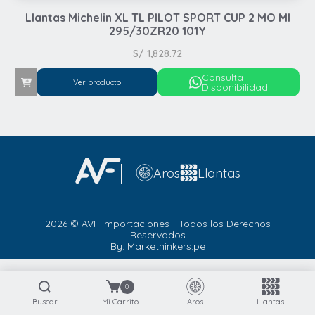
Llantas Michelin XL TL PILOT SPORT CUP 2 MO MI
295/30ZR20 101Y
S/
1,828.72
Consulta
Ver producto
Disponibilidad
Aros
Llantas
Automovil
Automovil
4x4 / SUV
2026 © AVF Importaciones - Todos los Derechos
Reservados
By: Markethinkers.pe
4x4 / SUV
Runflat
0
Buscar
Mi Carrito
Aros
Llantas