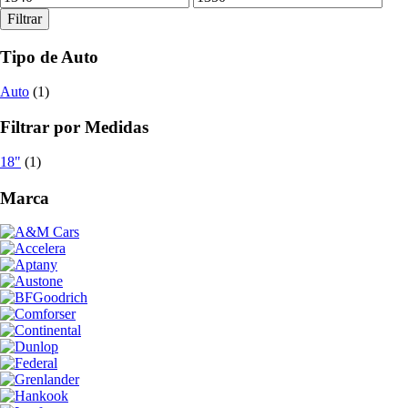
mínimo
máximo
Filtrar
Tipo de Auto
Auto
(1)
Filtrar por Medidas
18"
(1)
Marca