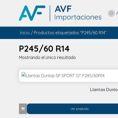
Inicio
/ Productos etiquetados “P245/60 R14”
P245/60 R14
Mostrando el único resultado
Llantas Dunl
Ver producto