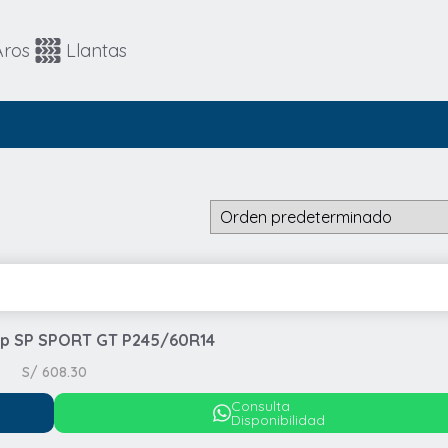
Automovil
4x4 / SUV
Aros
Llantas
4x4 / SUV
Runflat
op SP SPORT GT P245/60R14
S/
608.30
Consulta
Disponibilidad