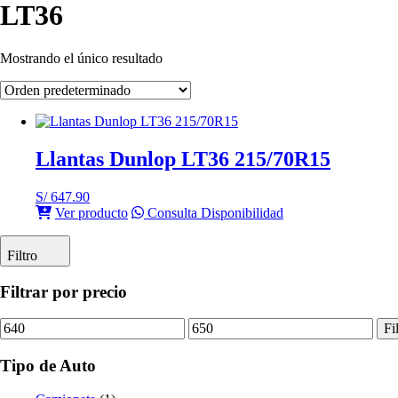
LT36
Mostrando el único resultado
Llantas Dunlop LT36 215/70R15
S/
647.90
Ver producto
Consulta Disponibilidad
Filtro
Filtrar por precio
Precio
Precio
Fi
mínimo
máximo
Tipo de Auto