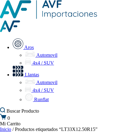
Aros
Automovil
4x4 / SUV
Llantas
Automovil
4x4 / SUV
Runflat
Buscar
Producto
0
Mi Carrito
Inicio
/ Productos etiquetados “LT33X12.50R15”