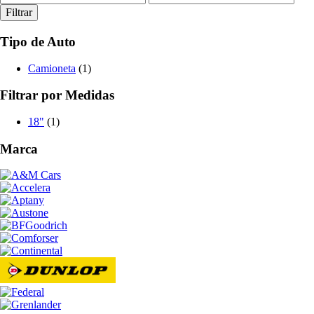
mínimo
máximo
Filtrar
Tipo de Auto
Camioneta
(1)
Filtrar por Medidas
18"
(1)
Marca