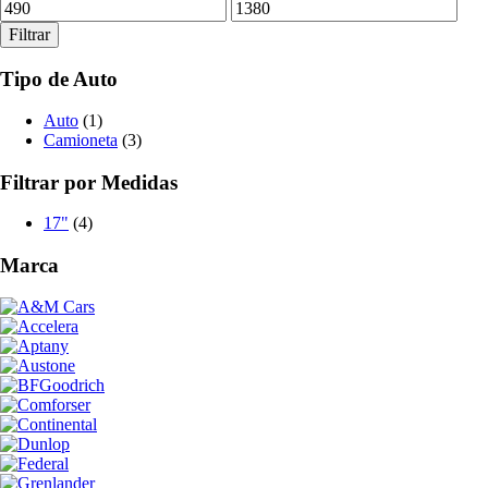
Precio
Precio
mínimo
máximo
Filtrar
Tipo de Auto
Auto
(1)
Camioneta
(3)
Filtrar por Medidas
17"
(4)
Marca