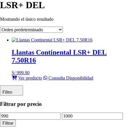
LSR+ DEL
Mostrando el único resultado
Llantas Continental LSR+ DEL
7.50R16
S/
999.90
Ver producto
Consulta Disponibilidad
Filtro
Filtrar por precio
Precio
Precio
mínimo
máximo
Filtrar