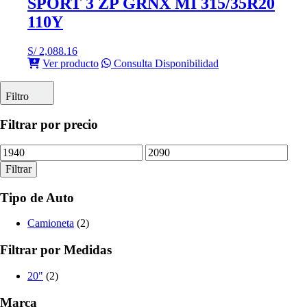
SPORT 3 ZP GRNX MI 315/35R20
110Y
S/
2,088.16
Ver producto
Consulta Disponibilidad
Filtro
Filtrar por precio
Precio
Precio
mínimo
máximo
Filtrar
Tipo de Auto
Camioneta
(2)
Filtrar por Medidas
20"
(2)
Marca