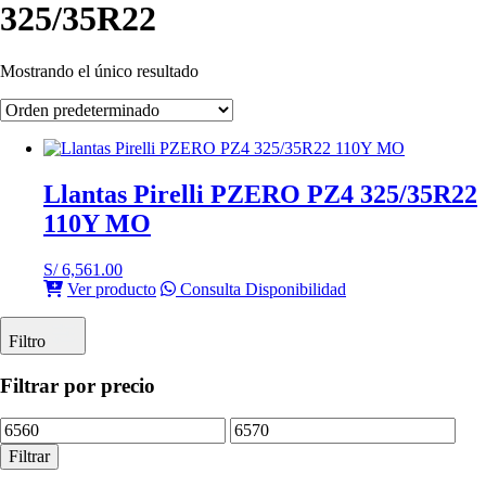
325/35R22
Mostrando el único resultado
Llantas Pirelli PZERO PZ4 325/35R22
110Y MO
S/
6,561.00
Ver producto
Consulta Disponibilidad
Filtro
Filtrar por precio
Precio
Precio
mínimo
máximo
Filtrar