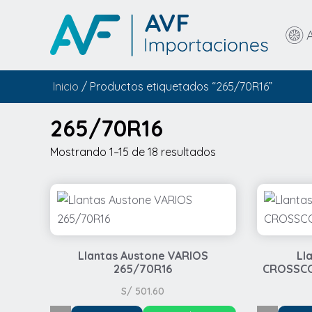
Inicio
/ Productos etiquetados “265/70R16”
265/70R16
Mostrando 1–15 de 18 resultados
Llantas Austone VARIOS
Ll
265/70R16
CROSSCO
S/
501.60