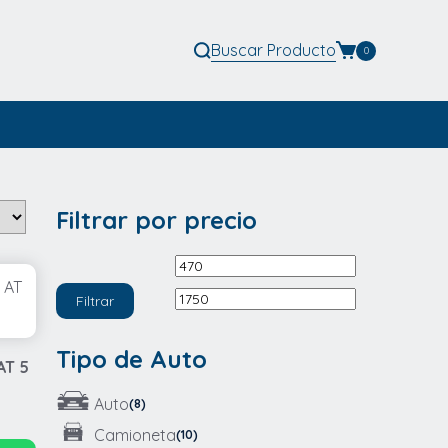
Buscar
Producto
0
Filtrar por precio
Precio
Precio
mínimo
máximo
Filtrar
Tipo de Auto
AT 5
Auto
(8)
Camioneta
(10)