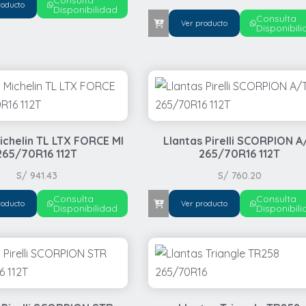
Consulta
roducto
Disponibilidad
Consulta
Ver producto
Disponibil
ichelin TL LTX FORCE MI
Llantas Pirelli SCORPION A
265/70R16 112T
265/70R16 112T
S/
941.43
S/
760.20
Consulta
Consulta
roducto
Ver producto
Disponibilidad
Disponibil