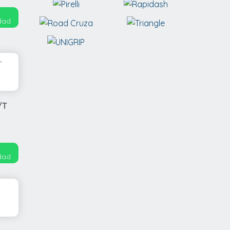
idad
/T
idad