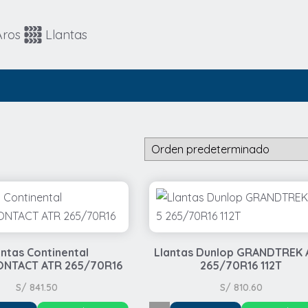
Automovil
4x4 / SUV
Aros
Llantas
4x4 / SUV
Runflat
antas Continental
Llantas Dunlop GRANDTREK 
NTACT ATR 265/70R16
265/70R16 112T
S/
841.50
S/
810.60