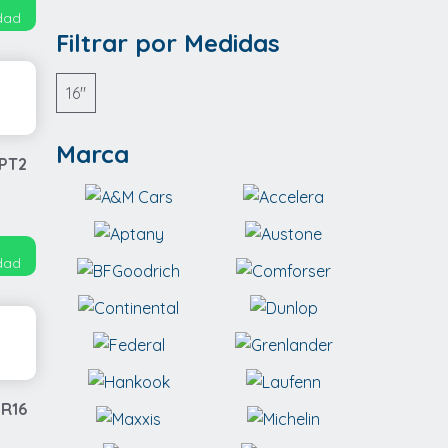
idad
Filtrar por Medidas
16"
Marca
 PT2
idad
0R16