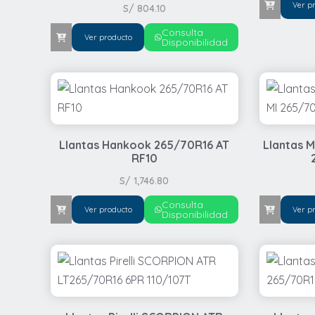
Ver p
S/
804.10
Consulta
Ver producto
Disponibilidad
Llantas Hankook 265/70R16 AT
Llantas M
RF10
S/
1,746.80
Consulta
Ver producto
Ver p
Disponibilidad