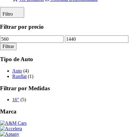
Filtro
Filtrar por precio
Precio
Precio
mínimo
máximo
Filtrar
Tipo de Auto
Auto
(4)
Runflat
(1)
Filtrar por Medidas
16"
(5)
Marca